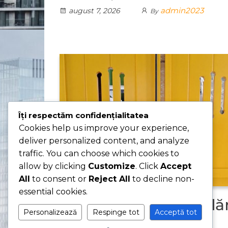
admin2023
august 7, 2026
By
Îți respectăm confidențialitatea
Cookies help us improve your experience,
deliver personalized content, and analyze
traffic. You can choose which cookies to
allow by clicking
Customize
. Click
Accept
All
to consent or
Reject All
to decline non-
essential cookies.
Producător de tâmplăr
Personalizează
Respinge tot
Acceptă tot
premium din lemn