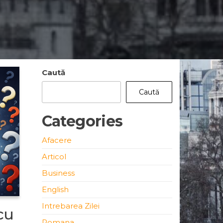
Caută
Caută
Categories
Afacere
Articol
Business
English
Intrebarea Zilei
cu
Romana