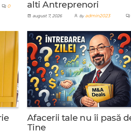
alti Antreprenori
0
admin2023
august 7, 2026
By
ie
Afacerii tale nu îi pasă d
Tine