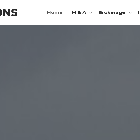
ONS
Home
M & A
Brokerage