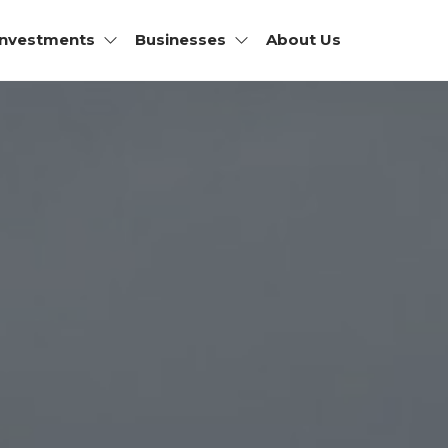
Investments
Businesses
About Us