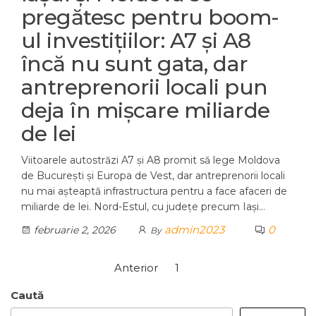
pregătesc pentru boom-
ul investițiilor: A7 și A8
încă nu sunt gata, dar
antreprenorii locali pun
deja în mișcare miliarde
de lei
Viitoarele autostrăzi A7 și A8 promit să lege Moldova
de București și Europa de Vest, dar antreprenorii locali
nu mai așteaptă infrastructura pentru a face afaceri de
miliarde de lei. Nord-Estul, cu județe precum Iași…
admin2023
0
februarie 2, 2026
By
Paginație
Anterior
1
2
articole
Caută