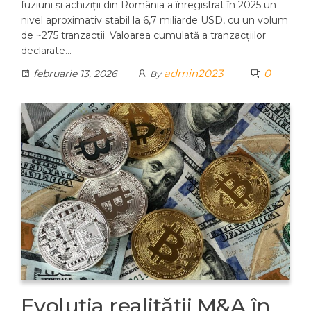
fuziuni și achiziții din România a înregistrat în 2025 un
nivel aproximativ stabil la 6,7 miliarde USD, cu un volum
de ~275 tranzacții. Valoarea cumulată a tranzacțiilor
declarate…
admin2023
0
februarie 13, 2026
By
Evoluția realității M&A în