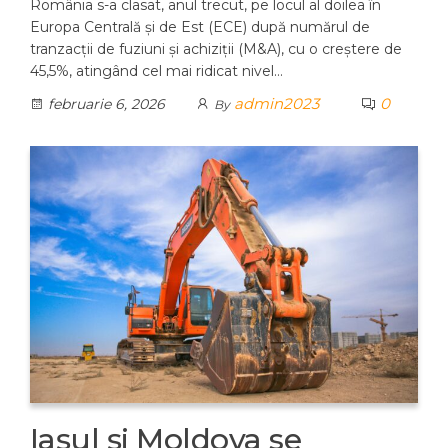
România s-a clasat, anul trecut, pe locul al doilea în
Europa Centrală și de Est (ECE) după numărul de
tranzacții de fuziuni și achiziții (M&A), cu o creștere de
45,5%, atingând cel mai ridicat nivel…
admin2023
0
februarie 6, 2026
By
Iașul și Moldova se