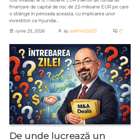
fost evaluat la 12 milioane EUR înainte de runda de
finanțare de capital de risc de 2,5 milioane EUR pe care
o strânge în perioada aceasta, cu implicarea unor
investitori ca Hyundai…
admin2023
0
iunie 25, 2026
By
De unde lucrează un