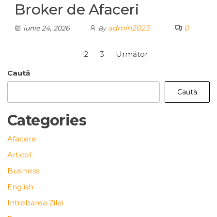
Broker de Afaceri
admin2023
0
iunie 24, 2026
By
Paginație
1
2
3
Următor
articole
Caută
Caută
Categories
Afacere
Articol
Business
English
Intrebarea Zilei