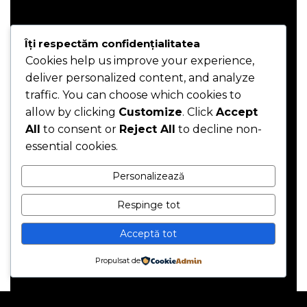
Îți respectăm confidențialitatea
Cookies help us improve your experience,
deliver personalized content, and analyze
traffic. You can choose which cookies to
allow by clicking
Customize
. Click
Accept
All
to consent or
Reject All
to decline non-
essential cookies.
Personalizează
Respinge tot
Acceptă tot
Propulsat de