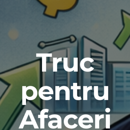
Truc
pentru
Afaceri