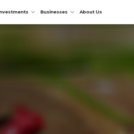
Investments
Businesses
About Us