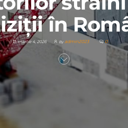
torilor străin
iziții în Rom
admin2023
0
martie 4, 2026
By