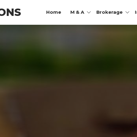
ONS
Home
M & A
Brokerage