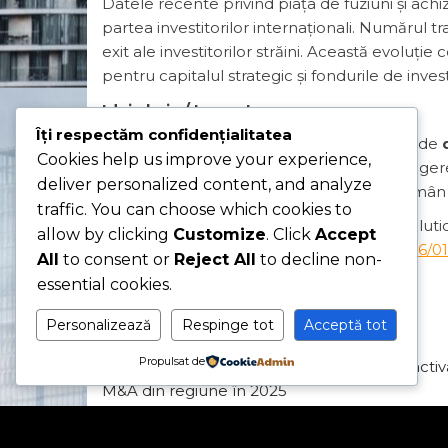
Datele recente privind piața de fuziuni și achiz
partea investitorilor internaționali. Numărul t
exit ale investitorilor străini. Această evolu
pentru capitalul strategic și fondurile de investi
Idei‑cheie / Impact:
Îți respectăm confidențialitatea
România își consolidează statutul de
Cookies help us improve your experience,
Creșterea tranzacțiilor inbound suge
deliver personalized content, and analyze
Sectoarele energie și industrie rămân
traffic. You can choose which cookies to
Sursa:
EY România – „Romanian M&A evolutio
allow by clicking
Customize
. Click
Accept
https://www.ey.com/en_ro/newsroom/2026/01
All
to consent or
Reject All
to decline non-
essential cookies.
Category
Articol
Romana
Tags
Articol
Romana
Personalizează
Respinge tot
Acceptă tot
Navigare
Previous
PREVIOUS
Propulsat de
M&A în SEE: România rămâne cea mai activ
Post
în
M&A din regiune în 2025
articole
Lasă un răspuns