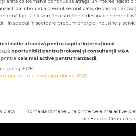
iții arată că România continuă să atragă un interes ridicat di
ranzacțiilor inbound a crescut semnificativ, depășind tranzacț
ție confirmă faptul că România rămâne o destinație competitiv
ții, în special în sectoare precum energie, industrie și servici
destinație atractivă pentru capital internațional
.
rează
oportunități pentru brokeraj și consultanță M&A
.
 printre
cele mai active pentru tranzacții
.
n during 2025”
/romanian-m-a-evolution-during-2025
ă piață
România rămâne una dintre cele mai active pi
din Europa Centrală și 