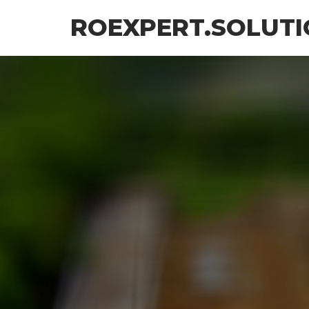
Skip
ROEXPERT.SOLUTI
to
the
content