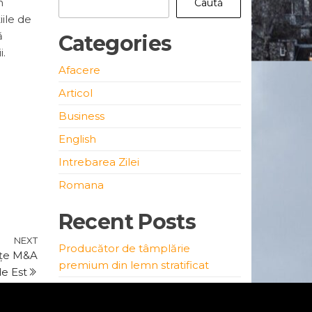
n
Caută
iile de
ă
Categories
i.
Afacere
Articol
Business
English
Intrebarea Zilei
Romana
Recent Posts
Next
NEXT
Producător de tâmplărie
ețe M&A
Post
premium din lemn stratificat
de Est
Afacerii tale nu îi pasă de Tine
Investiție cu Randament Sigur –