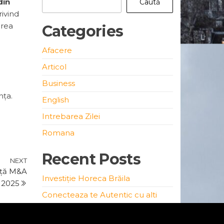
din
Caută
rivind
erea
Categories
Afacere
Articol
Business
nța.
English
Intrebarea Zilei
Romana
Recent Posts
Next
NEXT
ață M&A
Post
Investiție Horeca Brăila
n 2025
Conecteaza te Autentic cu alti
Antreprenori
Producător de tâmplărie