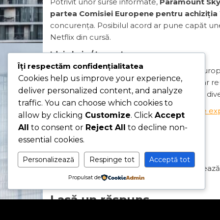
Potrivit unor surse informate,
Paramount Skyd
partea Comisiei Europene pentru achiziția
concurența. Posibilul acord ar pune capăt un
Netflix din cursă.
Idei‑cheie / Impact:
Îți respectăm confidențialitatea
Aprobare rapidă UE:
autoritățile euro
Cookies help us improve your experience,
Consolidare sectorială:
tranzacția ar r
deliver personalized content, and analyze
Condiții de reglementare:
posibile div
traffic. You can choose which cookies to
Sursa:
Reuters
– „Paramount Skydance expe
allow by clicking
Customize
. Click
Accept
All
to consent or
Reject All
to decline non-
Category
Articol
Romana
essential cookies.
Tags
Articol
Romana
Navigare
Previous
PREVIOUS
Personalizează
Respinge tot
Acceptă tot
Finlanda, Irlanda și alte state UE avertizeaz
Post
în
Propulsat de
relaxării regulilor de fuziuni
articole
Lasă un răspuns
Adresa ta de email nu va fi publicată.
Câmpuri