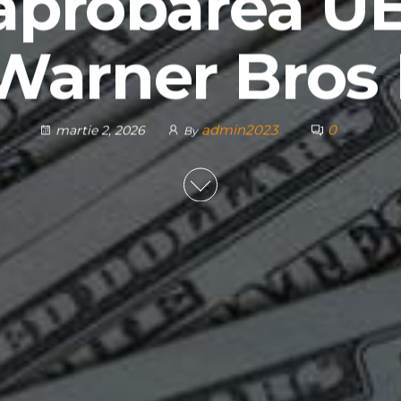
aprobarea U
 Warner Bros
admin2023
0
martie 2, 2026
By