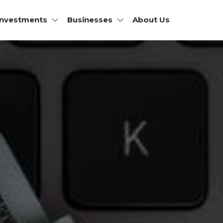
Investments
Businesses
About Us