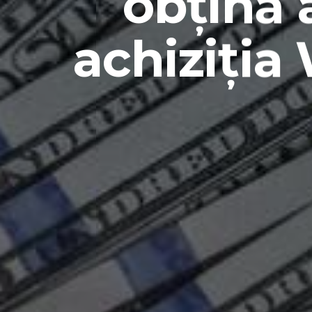
obțină 
achiziția