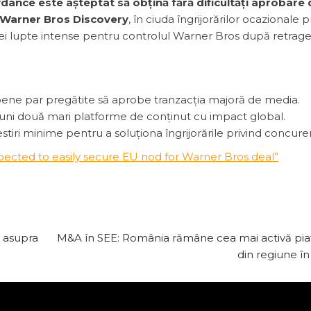
ance este așteptat să obțină fără dificultăți aprobare 
 Warner Bros Discovery
, în ciuda îngrijorărilor ocazionale p
ei lupte intense pentru controlul Warner Bros după retrag
pene par pregătite să aprobe tranzacția majoră de media.
euni două mari platforme de conținut cu impact global.
estiri minime pentru a soluționa îngrijorările privind concure
cted to easily secure EU nod for Warner Bros deal”
ă asupra
M&A în SEE: România rămâne cea mai activă pi
din regiune î
le obligatorii sunt marcate cu
*