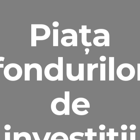
Piaţa
fondurilo
de
investiţii