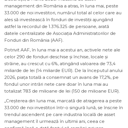
management din România a atras, în luna mai, peste
33.000 de noi investitori, numărul total al celor care au
ales să investească în fonduri de investiţii ajungând
astfel la recordul de 1.376.325 de persoane, arată
datele centralizate de Asociaţia Administratorilor de
Fonduri din România (AAF).
Potrivit AAF, în luna mai a acestui an, activele nete ale
celor 290 de fonduri deschise şi închise, locale şi
străine, au crescut cu 6%, atingând valoarea de 73,4
miliarde de lei (14 miliarde EUR). De la începutul anului
2026, piaţa totală a consemnat un avans de 17,2%, pe
fondul unor intrări nete care doar în luna mai au
totalizat 783 de milioane de lei (150 de milioane EUR).
„Creşterea din luna mai, marcată de atragerea a peste
33.000 de noi investitori într-o singură lună, se înscrie în
trendul ascendent pe care industria locală de asset
management îl urmează în ultimii ani, ceea ce