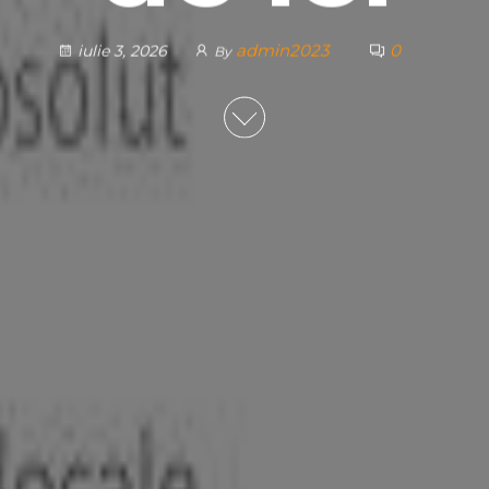
admin2023
0
iulie 3, 2026
By