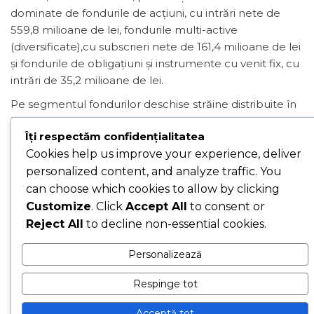
dominate de fondurile de acţiuni, cu intrări nete de
559,8 milioane de lei, fondurile multi-active
(diversificate),cu subscrieri nete de 161,4 milioane de lei
şi fondurile de obligaţiuni şi instrumente cu venit fix, cu
intrări de 35,2 milioane de lei.
Pe segmentul fondurilor deschise străine distribuite în
România s-a înregistrat o creştere a activelor de 15,1%,
Îți respectăm confidențialitatea
până la 3,7 miliarde de lei (0,7 miliarde EUR). De la
Cookies help us improve your experience, deliver
începutul anului 2026, această categorie a consemnat
o creştere a activelor de 40,5%, pe fondul unor intrări
personalized content, and analyze traffic. You
nete de 28 de milioane de lei în luna mai.
can choose which cookies to allow by clicking
Customize
. Click
Accept All
to consent or
Cele mai performante 5 fonduri deschise locale au
Reject All
to decline non-essential cookies.
înregistrat în ultimele 12 luni randamente anuale nete
cuprinse între 69% şi 73,4%. Pe un orizont de 36 de luni,
Personalizează
performanţele primelor 5 fonduri au generat
randamente totale cuprinse între 152,1% şi 170,4% (faţă
Respinge tot
de luna mai 2023).
Acceptă tot