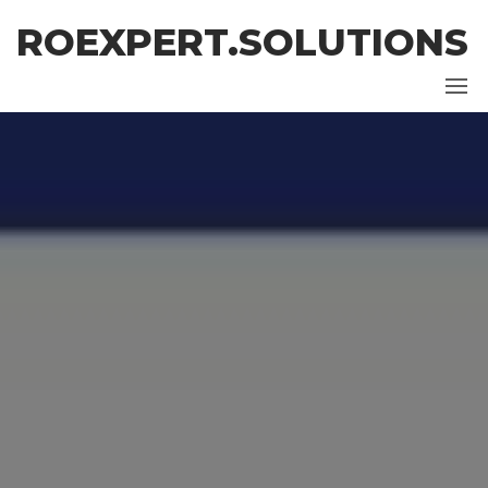
Skip
ROEXPERT.SOLUTIONS
to
the
content