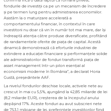
confirmă încă o dată faptul că românii privesc
fondurile de investiţii ca pe un mecanism de încredere
şi pe termen lung pentru administrarea economiilor.
Asistăm la o maturizare accelerată a
comportamentului financiar, în contextul în care
investitorii nu doar că vin în număr tot mai mare, dar îşi
îndreaptă atenţia către produse diversificate, profitând
de randamentele oferite de piaţa de capital. Acestă
dinamică demonstrează că eforturile industriei de
extindere a educaţiei financiare şi performanţele solide
ale administratorilor de fonduri transformă piaţa de
asset management într-un pilon esenţial al
economisirii moderne în România”, a declarat Horia
Gustă, preşedintele AAF.
La nivelul fondurilor deschise locale, activele nete au
crescut în mai cu 5,5%, ajungând la 42,85 miliarde de lei
(8,2 miliarde EUR), creşterea de la începutul anului
depăşind 17%. Aceste fonduri au avut subscrieri nete
de 753,1 milioane de lei, preferinţele investitorilor fiind