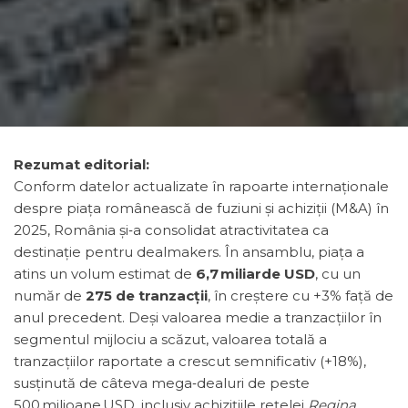
Rezumat editorial:
Conform datelor actualizate în rapoarte internaţionale
despre piața românească de fuziuni și achiziții (M&A) în
2025, România și‑a consolidat atractivitatea ca
destinație pentru dealmakers. În ansamblu, piaţa a
atins un volum estimat de
6,7 miliarde USD
, cu un
număr de
275 de tranzacții
, în creștere cu +3% faţă de
anul precedent. Deși valoarea medie a tranzacțiilor în
segmentul mijlociu a scăzut, valoarea totală a
tranzacțiilor raportate a crescut semnificativ (+18%),
susţinută de câteva mega‑dealuri de peste
500 milioane USD, inclusiv achizițiile reţelei
Regina