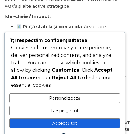
Maria
și alte active strategice.
Idei‑cheie / Impact:
Piață stabilă și consolidată:
valoarea
estimată rămâne solidă, chiar dacă structura
Îți respectăm confidențialitatea
tranzacțiilor variază.
Cookies help us improve your experience,
Sectorul sănătății și real estate:
tranzacţii
deliver personalized content, and analyze
strategice majore sporesc vizibilitatea României
ca piaţă M&A.
traffic. You can choose which cookies to
Apetit investitori străini:
creșterea inbound-
allow by clicking
Customize
. Click
Accept
ului reflectă interesul global pentru active locale.
All
to consent or
Reject All
to decline non-
essential cookies.
Sursa:
SeeNews / EY Romania Insight
– „Romanian
M&A market estimated value broadly stable in 2025”
Personalizează
Category
Articol
Romana
Respinge tot
Tags
Articol
Romana
Navigare
Previous
N
PREVIOUS
NEXT
Acceptă tot
State UE avertizează
Finlanda, Irlanda și alte
Post
P