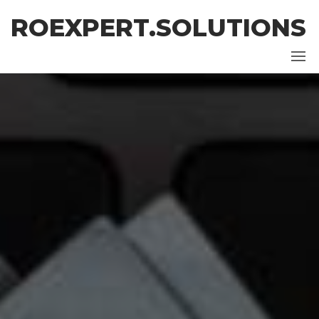
Skip
ROEXPERT.SOLUTIONS
to
the
content